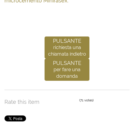
microcemento Minirasex.
Pulsante
richiesta una
chiamata indietro
Pulsante
per fare una
domanda
(71 votes)
Rate this item