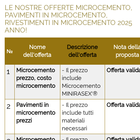
LE NOSTRE OFFERTE MICROCEMENTO,
PAVIMENTI IN MICROCEMENTO,
RIVESTIMENTI IN MICROCEMENTO 2025
ANNO!
Nome
Descrizione
Nota dell
№
dell'offerta
dell'offerta
proposta
1
Microcemento
- Il prezzo
Offerta valid
prezzo, costo
include
microcemento
Microcemento
MINIRASEX'®
2
Pavimenti in
- Il prezzo
Offerta valid
microcemento
include tutti
prezzi
materiali
necessari
Microcemento
- Il prezzo
Offerta valid