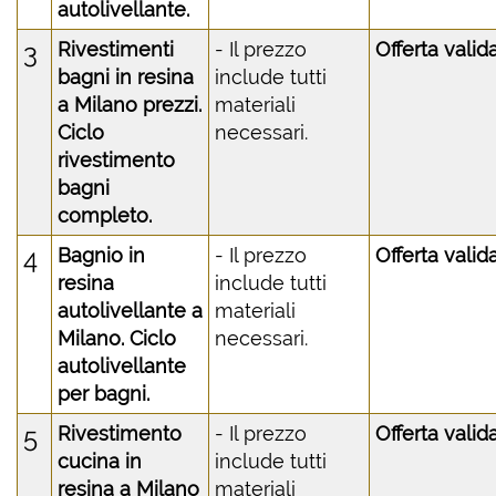
autolivellante.
3
Rivestimenti
- Il prezzo
Offerta valid
bagni in resina
include tutti
a Milano prezzi.
materiali
Ciclo
necessari.
rivestimento
bagni
completo.
4
Bagnio in
- Il prezzo
Offerta valid
resina
include tutti
autolivellante a
materiali
Milano. Ciclo
necessari.
autolivellante
per bagni.
5
Rivestimento
- Il prezzo
Offerta valid
cucina in
include tutti
resina a Milano
materiali