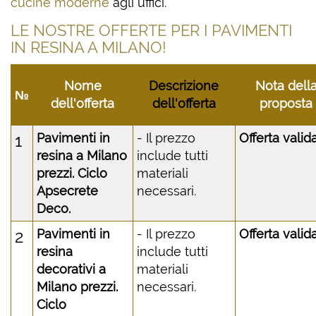
cucine moderne
agli uffici.
LE NOSTRE OFFERTE PER I PAVIMENTI
IN RESINA A MILANO!
Nome
Descrizione
Nota dell
№
dell'offerta
dell'offerta
proposta
1
Pavimenti in
- Il prezzo
Offerta valid
resina a Milano
include tutti
prezzi. Ciclo
materiali
Apsecrete
necessari.
Deco.
2
Pavimenti in
- Il prezzo
Offerta valid
resina
include tutti
decorativi a
materiali
Milano prezzi.
necessari.
Ciclo