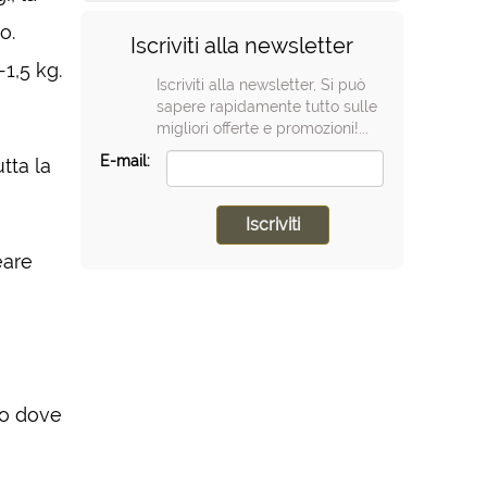
o.
Iscriviti alla newsletter
1,5 kg.
Iscriviti alla newsletter, Si può
sapere rapidamente tutto sulle
migliori offerte e promozioni!...
E-mail:
tta la
eare
ato dove