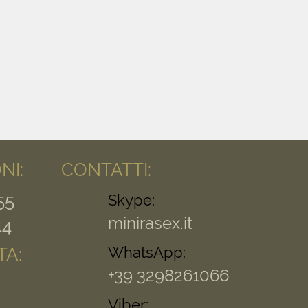
NI:
CONTATTI:
55
Skype:
minirasex.it
44
WhatsApp:
TA:
+39 3298261066
Viber: