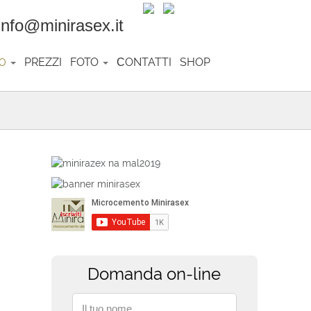
o@minirasex.it
PREZZI
FOTO
СONTATTI
SHOP
RO
Domanda on-line
Il tuo nome