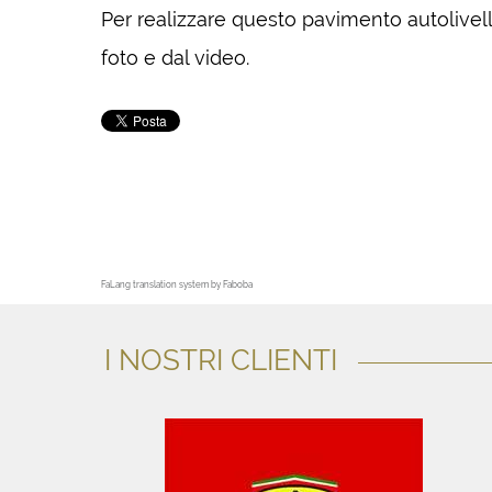
Per realizzare questo pavimento autolivella
foto e dal video.
FaLang translation system by Faboba
I NOSTRI CLIENTI