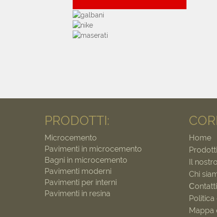
PRODOTTI:
COR
Microcemento
Home
Pavimenti in microcemento
Prodott
Bagni in microcemento
Il nostr
Pavimenti moderni
Chi sia
Pavimenti per interni
Сontatti
Pavimenti in resina
Politica
Mappa d