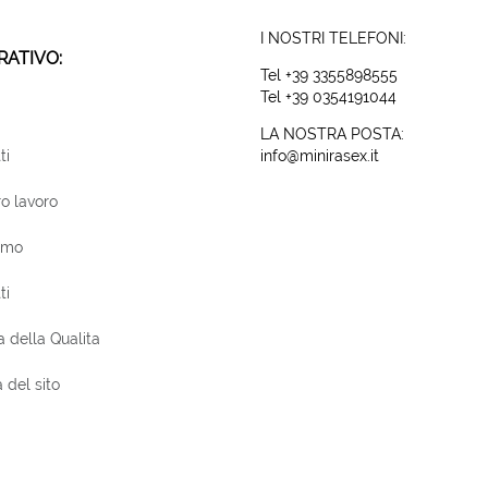
I NOSTRI TELEFONI:
ATIVO:
Tel +39 3355898555
Tel +39 0354191044
LA NOSTRA POSTA:
ti
info@minirasex.it
ro lavoro
amo
ti
a della Qualita
del sito