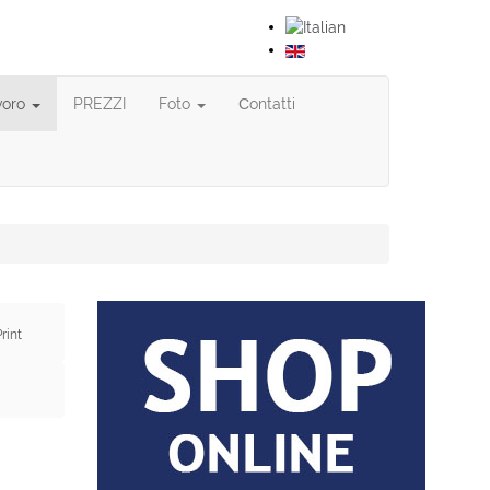
avoro
PREZZI
Foto
Сontatti
rint