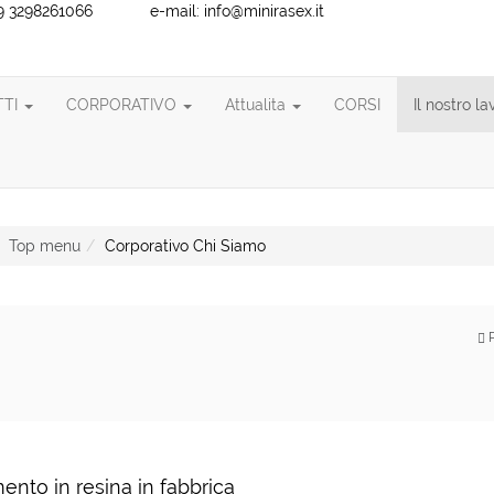
+39 3298261066 e-mail: info@minirasex.it
TTI
CORPORATIVO
Attualita
CORSI
Il nostro l
Top menu
Corporativo Chi Siamo
P