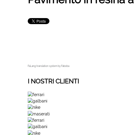
FaLang translation system by Faboba
I NOSTRI CLIENTI