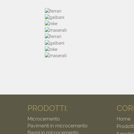
PRODOTTI:
COR
Microcemento
Home
Pavimenti in microcemento
Prodott
Bagni in microcemento
Il nostr