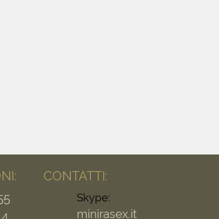
NI:
CONTATTI:
55
Skype:
minirasex.it
44