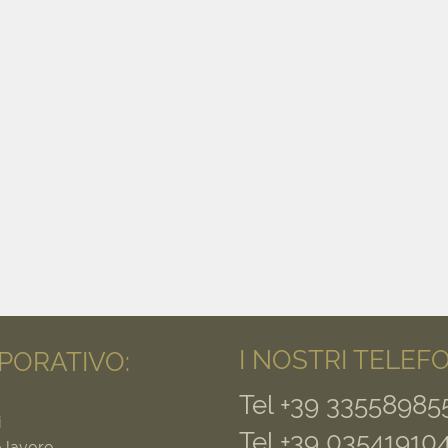
I NOSTRI TELEFO
PORATIVO:
Tel +39 33558985
i
Tel +39 03541910
o lavoro