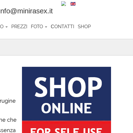
o@minirasex.it
RO
PREZZI
FOTO
СONTATTI
SHOP
one che
assenza